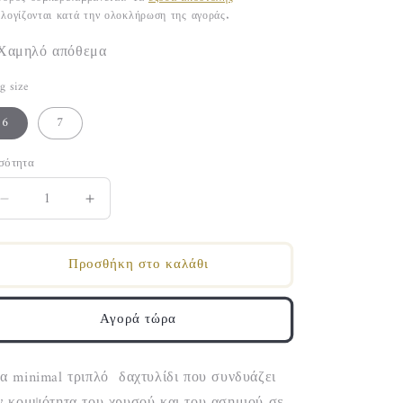
λογίζονται κατά την ολοκλήρωση της αγοράς.
Χαμηλό απόθεμα
g size
6
7
σότητα
Μείωση
Αύξηση
ποσότητας
ποσότητας
για
για
Προσθήκη στο καλάθι
MINIMAL
MINIMAL
SHIMMER
SHIMMER
RING
RING
Αγορά τώρα
(SIZE
(SIZE
6&amp;7)
6&amp;7)
α minimal τριπλό δαχτυλίδι που συνδυάζει