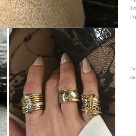
τη
έν
πε
Γι
ακ