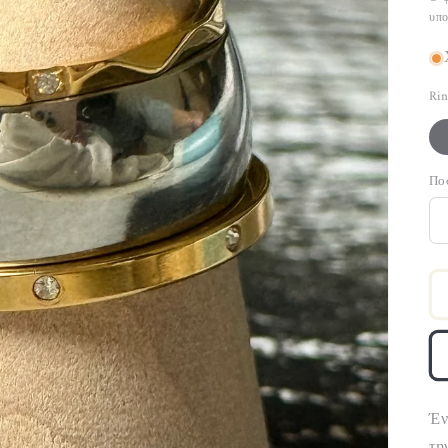
υπο
Rin
Πο
Έν